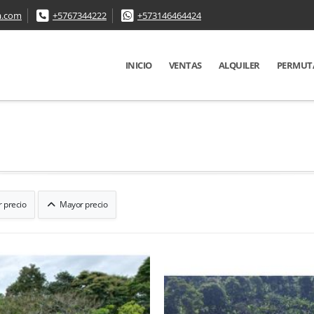
a.com
+5767344222
+573146464424
INICIO
VENTAS
ALQUILER
PERMUT
 precio
Mayor precio