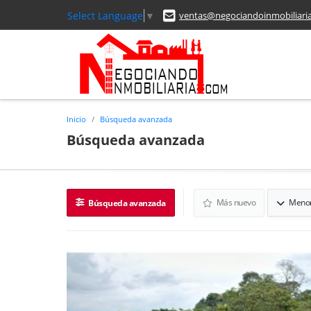
Select Language
▼
ventas@negociandoinmobiliari
Inicio
Búsqueda avanzada
Búsqueda avanzada
Más nuevo
Menor
Búsqueda avanzada