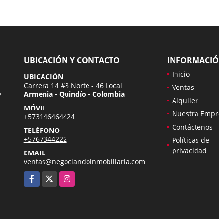
UBICACIÓN Y CONTACTO
INFORMACI
Inicio
UBICACIÓN
Carrera 14 #8 Norte - 46 Local
Ventas
y
Armenia - Quindío - Colombia
Alquiler
MÓVIL
Nuestra Empr
+573146464424
Contáctenos
TELÉFONO
+5767344222
Políticas de
privacidad
EMAIL
ventas@negociandoinmobiliaria.com
Facebook
X
Instagram