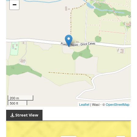
−
200 m
500 ft
Leaflet
| Wasi - ©
OpenStreetMap
Street View