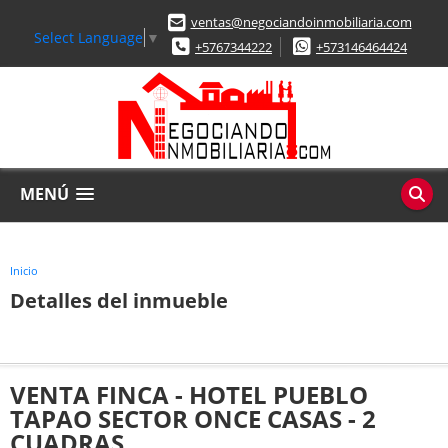
ventas@negociandoinmobiliaria.com
Select Language
▼
+5767344222
+573146464424
MENÚ
Inicio
Detalles del inmueble
VENTA FINCA - HOTEL PUEBLO
TAPAO SECTOR ONCE CASAS - 2
CUADRAS