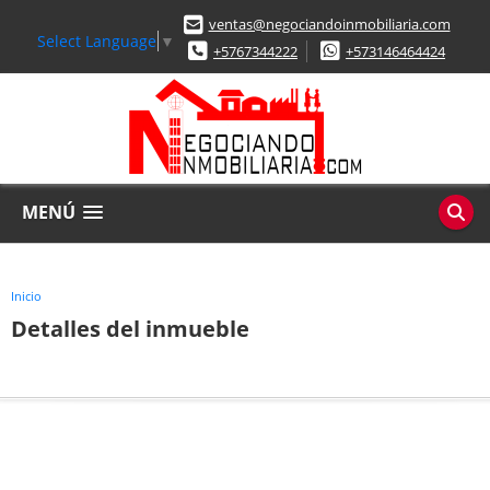
ventas@negociandoinmobiliaria.com
Select Language
▼
+5767344222
+573146464424
MENÚ
Inicio
Detalles del inmueble