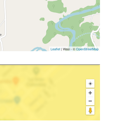
Leaflet
| Wasi - ©
OpenStreetMap