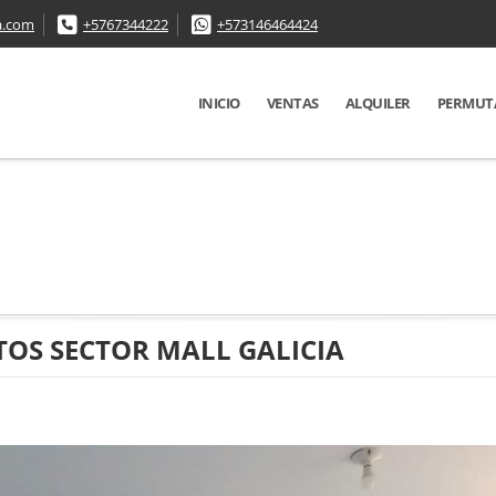
a.com
+5767344222
+573146464424
INICIO
VENTAS
ALQUILER
PERMUT
OS SECTOR MALL GALICIA