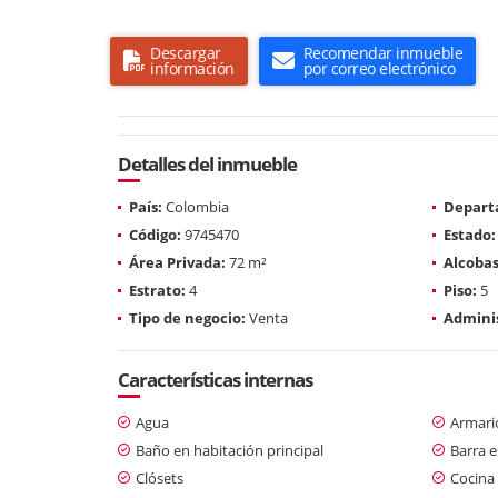
Descargar
Recomendar inmueble
información
por correo electrónico
Detalles del inmueble
País:
Colombia
Depart
Código:
9745470
Estado:
Área Privada:
72 m²
Alcobas
Estrato:
4
Piso:
5
Tipo de negocio:
Venta
Adminis
Características internas
Agua
Armari
Baño en habitación principal
Barra e
Clósets
Cocina 