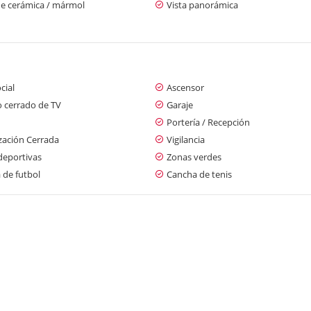
de cerámica / mármol
Vista panorámica
cial
Ascensor
o cerrado de TV
Garaje
Portería / Recepción
zación Cerrada
Vigilancia
deportivas
Zonas verdes
 de futbol
Cancha de tenis