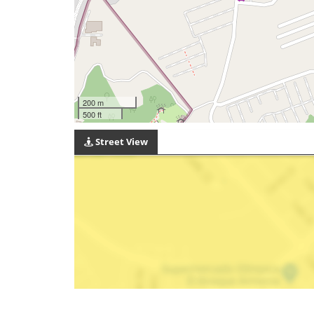
200 m
500 ft
Street View