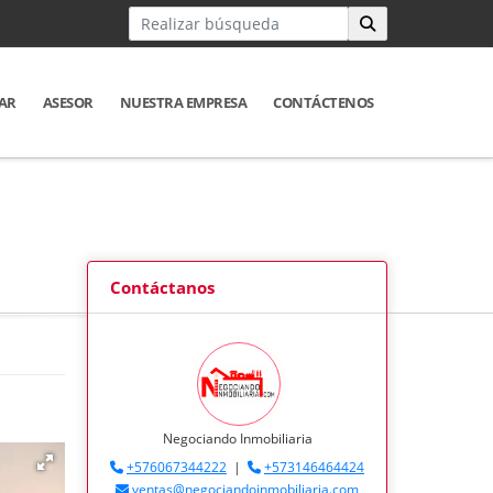
AR
ASESOR
NUESTRA EMPRESA
CONTÁCTENOS
Contáctanos
Negociando Inmobiliaria
+576067344222
|
+573146464424
ventas@negociandoinmobiliaria.com