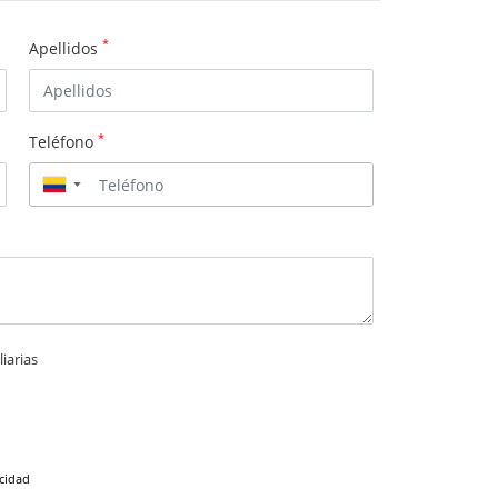
*
Apellidos
*
Teléfono
▼
iarias
acidad