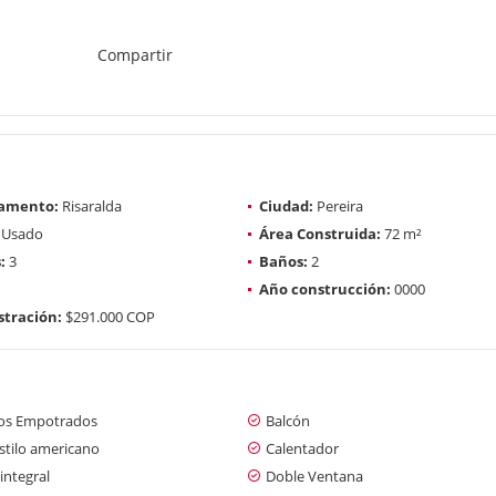
Compartir
amento:
Risaralda
Ciudad:
Pereira
Usado
Área Construida:
72 m²
:
3
Baños:
2
Año construcción:
0000
tración:
$291.000 COP
os Empotrados
Balcón
stilo americano
Calentador
integral
Doble Ventana