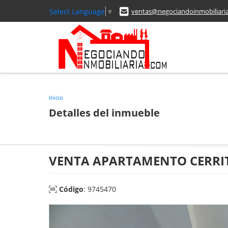
Select Language
▼
ventas@negociandoinmobiliari
Inicio
Detalles del inmueble
VENTA APARTAMENTO CERRIT
Código
: 9745470