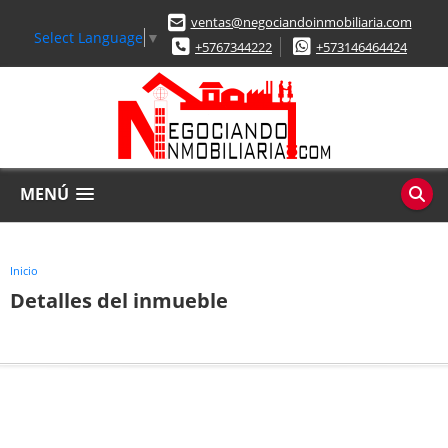
ventas@negociandoinmobiliaria.com
Select Language
▼
+5767344222
+573146464424
MENÚ
Inicio
Detalles del inmueble