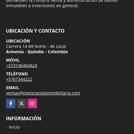
demanden la compra, venta y administración de bienes
inmuebles e inversiones en general.
UBICACIÓN Y CONTACTO
UBICACIÓN
Carrera 14 #8 Norte - 46 Local
Armenia - Quindío - Colombia
MÓVIL
+573146464424
TELÉFONO
+5767344222
EMAIL
ventas@negociandoinmobiliaria.com
Facebook
X
Instagram
INFORMACIÓN
Inicio