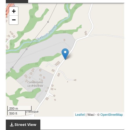
+
−
200 m
500 ft
Leaflet
| Wasi - ©
OpenStreetMap
Street View