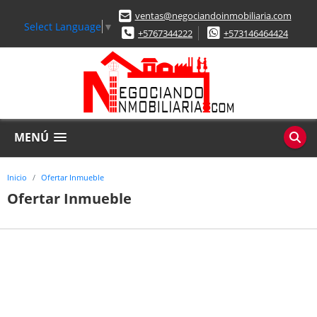
ventas@negociandoinmobiliaria.com
Select Language
▼
+5767344222
+573146464424
MENÚ
Inicio
Ofertar Inmueble
Ofertar Inmueble