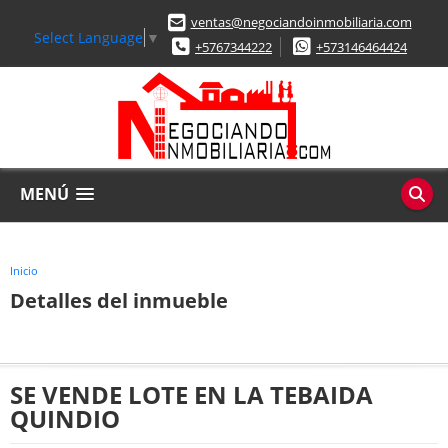
ventas@negociandoinmobiliaria.com
Select Language
▼
+5767344222
+573146464424
MENÚ
Inicio
Detalles del inmueble
SE VENDE LOTE EN LA TEBAIDA
QUINDIO