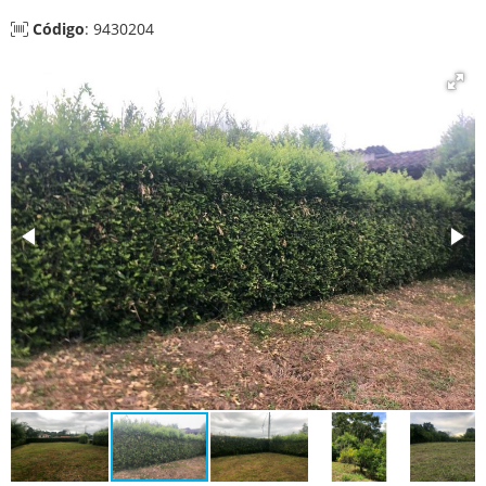
Código
: 9430204