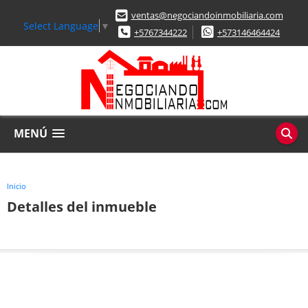
ventas@negociandoinmobiliaria.com
Select Language
▼
+5767344222
+573146464424
MENÚ
Inicio
Detalles del inmueble