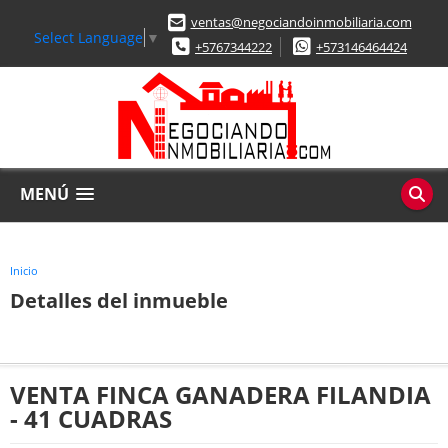
ventas@negociandoinmobiliaria.com
Select Language
▼
+5767344222
+573146464424
MENÚ
Inicio
Detalles del inmueble
VENTA FINCA GANADERA FILANDIA
- 41 CUADRAS