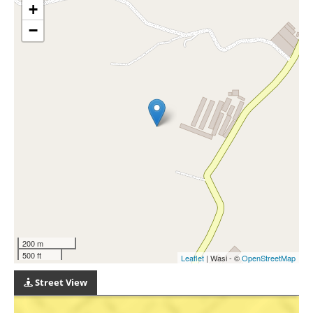
+
−
200 m
500 ft
Leaflet
| Wasi - ©
OpenStreetMap
Street View