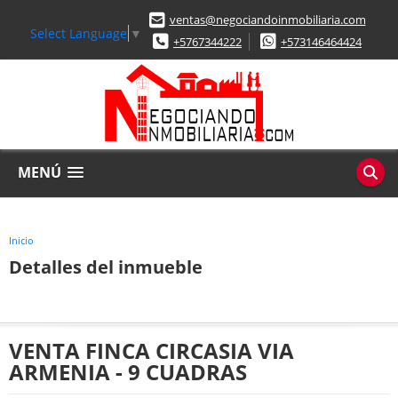
ventas@negociandoinmobiliaria.com
Select Language
▼
+5767344222
+573146464424
MENÚ
Inicio
Detalles del inmueble
VENTA FINCA CIRCASIA VIA
ARMENIA - 9 CUADRAS