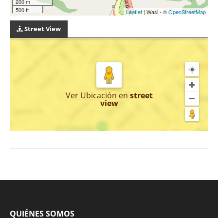
200 m
500 ft
Leaflet
| Wasi - ©
OpenStreetMap
Street View
Ver Ubicación
en
street
view
QUIÉNES SOMOS