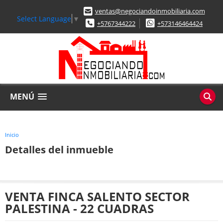
ventas@negociandoinmobiliaria.com
Select Language
▼
+5767344222
+573146464424
MENÚ
Inicio
Detalles del inmueble
VENTA FINCA SALENTO SECTOR
PALESTINA - 22 CUADRAS