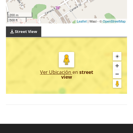
200 m
500 ft
Leaflet
| Wasi - ©
OpenStreetMap
Street View
Ver Ubicación
en
street
view