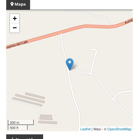
Mapa
+
−
200 m
500 ft
Leaflet
| Wasi - ©
OpenStreetMap