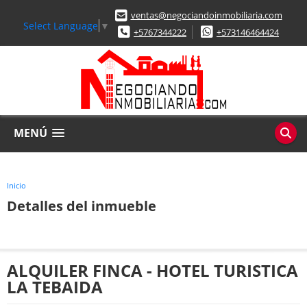
ventas@negociandoinmobiliaria.com
Select Language
▼
+5767344222
+573146464424
MENÚ
Inicio
Detalles del inmueble
ALQUILER FINCA - HOTEL TURISTICA
LA TEBAIDA