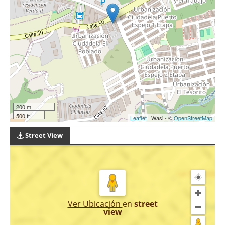
200 m
500 ft
Leaflet
| Wasi - ©
OpenStreetMap
Street View
Ver Ubicación
en
street
view