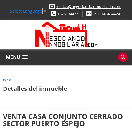
ventas@negociandoinmobiliaria.com
Select Language
▼
+5767344222
+573146464424
MENÚ
Inicio
Detalles del inmueble
VENTA CASA CONJUNTO CERRADO
SECTOR PUERTO ESPEJO