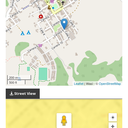
200 m
500 ft
Leaflet
| Wasi - ©
OpenStreetMap
Street View