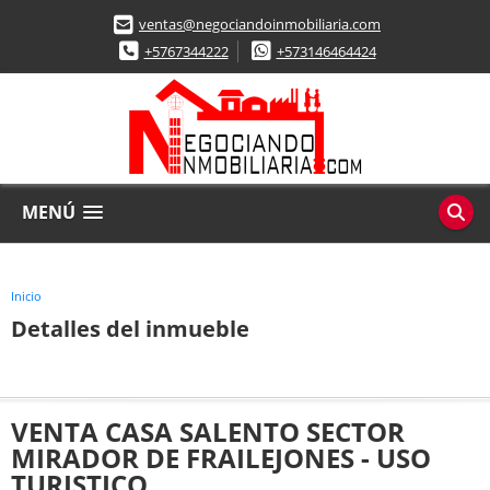
ventas@negociandoinmobiliaria.com
+5767344222
+573146464424
MENÚ
Inicio
Detalles del inmueble
VENTA CASA SALENTO SECTOR
MIRADOR DE FRAILEJONES - USO
TURISTICO