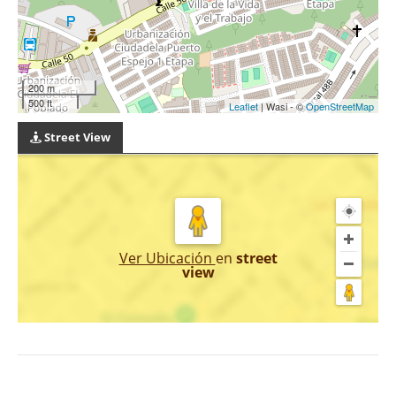
200 m
500 ft
Leaflet
| Wasi - ©
OpenStreetMap
Street View
Ver Ubicación
en
street
view