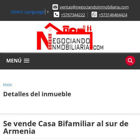
ventas@negociandoinmobiliaria.com
Select Language
▼
+5767344222
+573146464424
MENÚ
Inicio
Detalles del inmueble
Se vende Casa Bifamiliar al sur de
Armenia