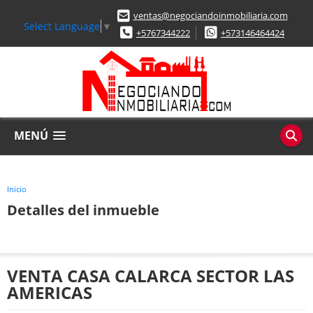
ventas@negociandoinmobiliaria.com
Select Language
▼
+5767344222
+573146464424
MENÚ
Inicio
Detalles del inmueble
VENTA CASA CALARCA SECTOR LAS
AMERICAS