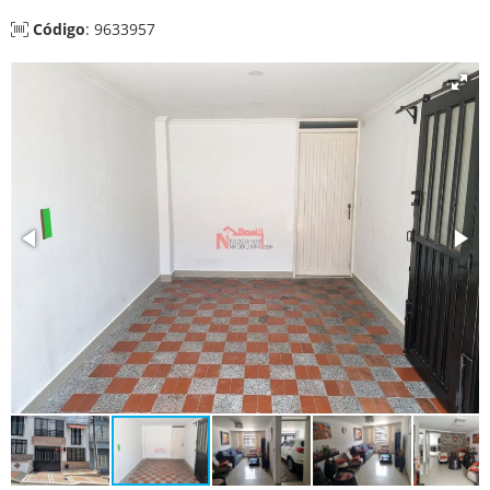
Código
: 9633957