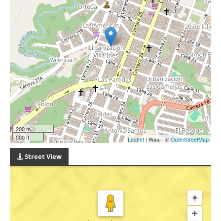
200 m
500 ft
Leaflet
| Wasi - ©
OpenStreetMap
Street View