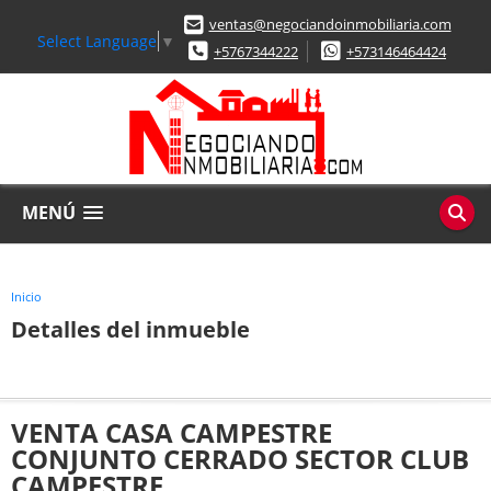
ventas@negociandoinmobiliaria.com
Select Language
▼
+5767344222
+573146464424
MENÚ
Inicio
Detalles del inmueble
VENTA CASA CAMPESTRE
CONJUNTO CERRADO SECTOR CLUB
CAMPESTRE