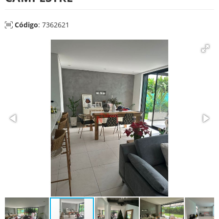
Código
: 7362621