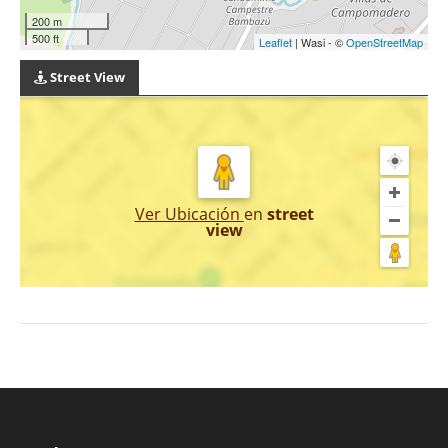
200 m
500 ft
Leaflet
| Wasi - ©
OpenStreetMap
Street View
Ver Ubicación
en
street
view