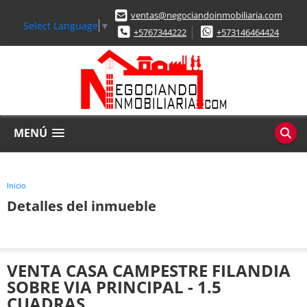
ventas@negociandoinmobiliaria.com
Select Language
▼
+5767344222
+573146464424
MENÚ
Inicio
Detalles del inmueble
VENTA CASA CAMPESTRE FILANDIA
SOBRE VIA PRINCIPAL - 1.5
CUADRAS