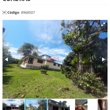
Código
: 8968507