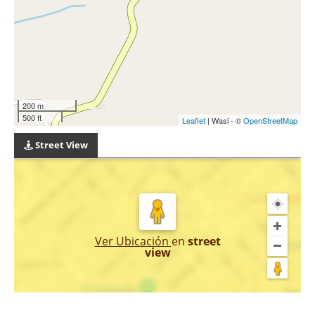
200 m
500 ft
Leaflet
| Wasi - ©
OpenStreetMap
Street View
Ver Ubicación
en
street
view