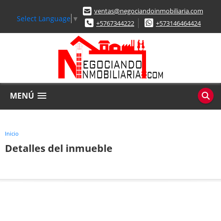
ventas@negociandoinmobiliaria.com
Select Language
▼
+5767344222
+573146464424
MENÚ
Inicio
Detalles del inmueble