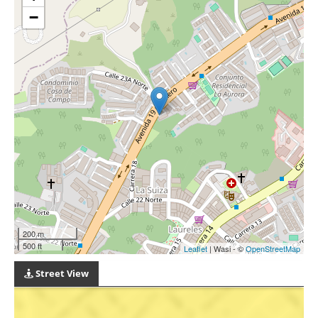
−
200 m
500 ft
Leaflet
| Wasi - ©
OpenStreetMap
Street View