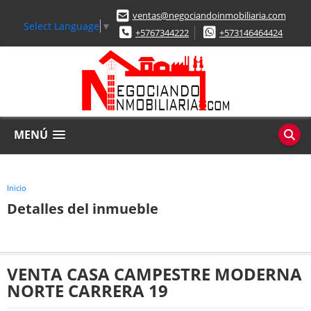
ventas@negociandoinmobiliaria.com
Select Language
▼
+5767344222
+573146464424
MENÚ
Inicio
Detalles del inmueble
VENTA CASA CAMPESTRE MODERNA
NORTE CARRERA 19