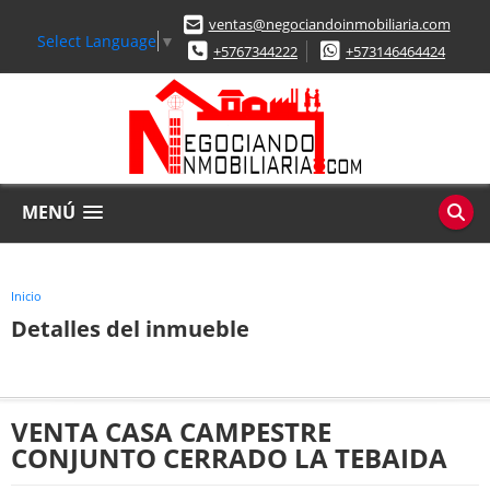
ventas@negociandoinmobiliaria.com
Select Language
▼
+5767344222
+573146464424
MENÚ
Inicio
Detalles del inmueble
VENTA CASA CAMPESTRE
CONJUNTO CERRADO LA TEBAIDA