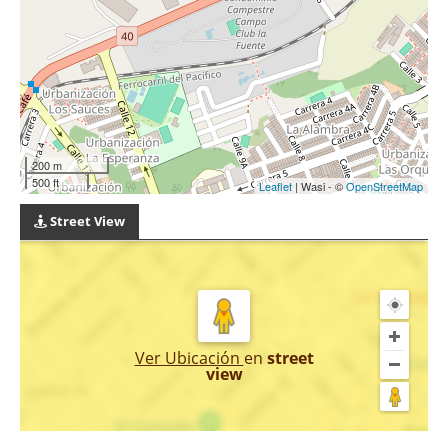
200 m
500 ft
Leaflet
| Wasi - ©
OpenStreetMap
Street View
Ver Ubicación
en
street
view