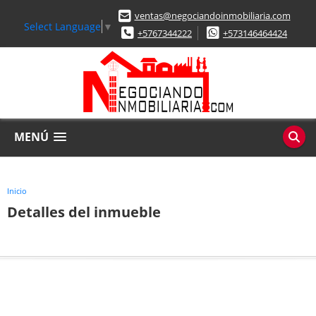
ventas@negociandoinmobiliaria.com
Select Language
▼
+5767344222
+573146464424
MENÚ
Inicio
Detalles del inmueble