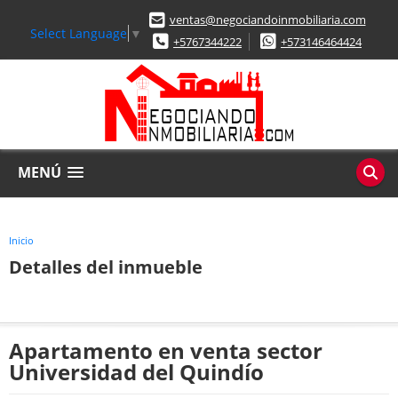
ventas@negociandoinmobiliaria.com
Select Language
▼
+5767344222
+573146464424
MENÚ
Inicio
Detalles del inmueble
Apartamento en venta sector
Universidad del Quindío