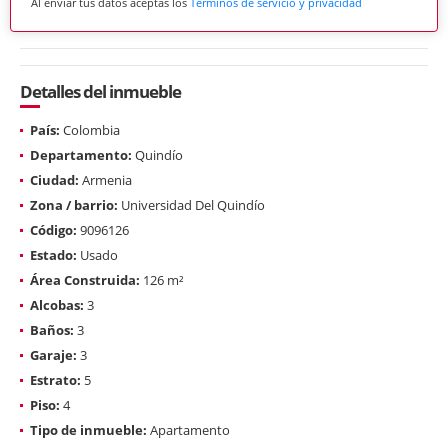
Al enviar tus datos aceptas los
Términos de servicio y privacidad
Detalles del inmueble
País:
Colombia
Departamento:
Quindío
Ciudad:
Armenia
Zona / barrio:
Universidad Del Quindío
Código:
9096126
Estado:
Usado
Área Construida:
126 m²
Alcobas:
3
Baños:
3
Garaje:
3
Estrato:
5
Piso:
4
Tipo de inmueble:
Apartamento