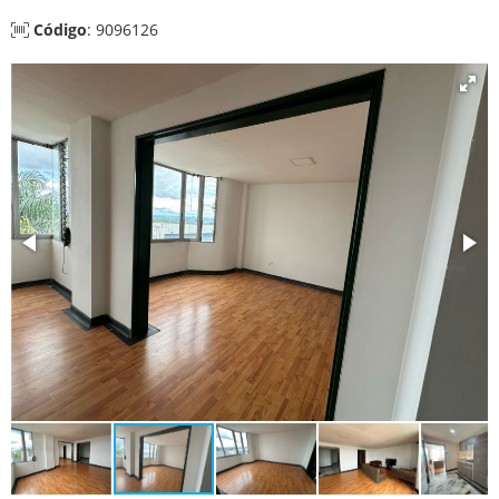
Código
: 9096126