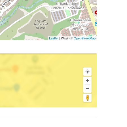
Leaflet
| Wasi - ©
OpenStreetMap