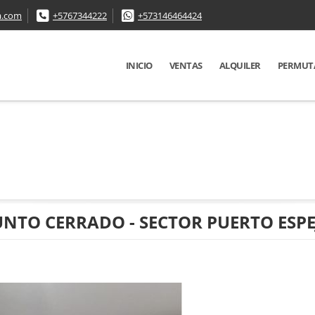
a.com
+5767344222
+573146464424
INICIO
VENTAS
ALQUILER
PERMUT
TO CERRADO - SECTOR PUERTO ESPE