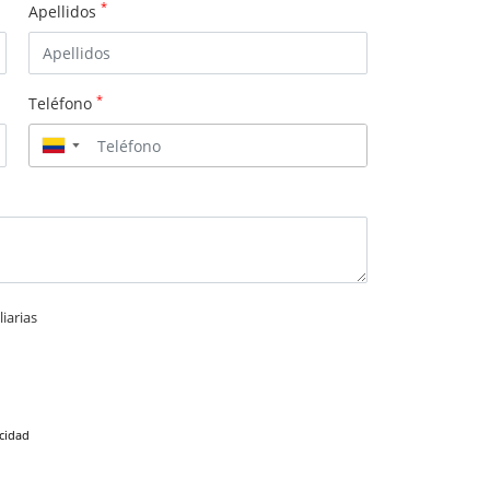
*
Apellidos
*
Teléfono
▼
iarias
acidad