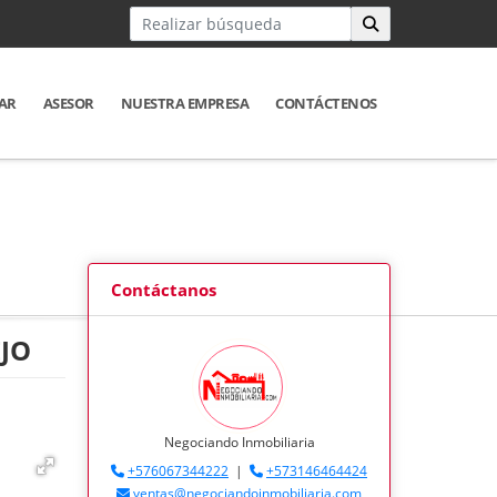
AR
ASESOR
NUESTRA EMPRESA
CONTÁCTENOS
Contáctanos
JO
Negociando Inmobiliaria
+576067344222
|
+573146464424
ventas@negociandoinmobiliaria.com