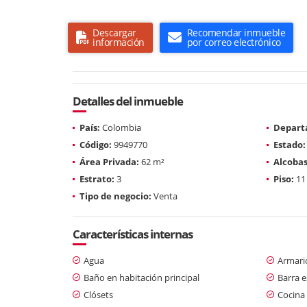
Descargar
Recomendar inmueble
información
por correo electrónico
Detalles del inmueble
País:
Colombia
Depart
Código:
9949770
Estado:
Área Privada:
62 m²
Alcobas
Estrato:
3
Piso:
11
Tipo de negocio:
Venta
Características internas
Agua
Armari
Baño en habitación principal
Barra e
Clósets
Cocina 