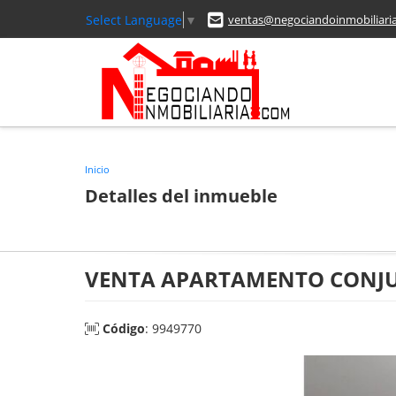
Select Language
▼
ventas@negociandoinmobiliari
Inicio
Detalles del inmueble
VENTA APARTAMENTO CONJUN
Código
: 9949770