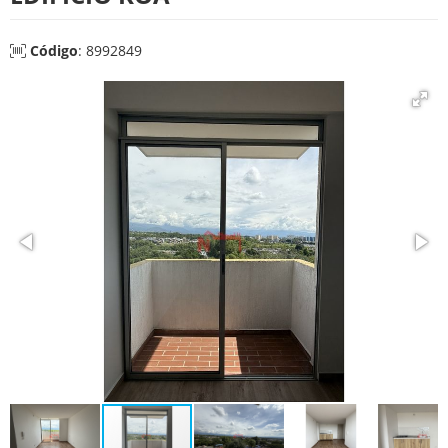
Código
: 8992849