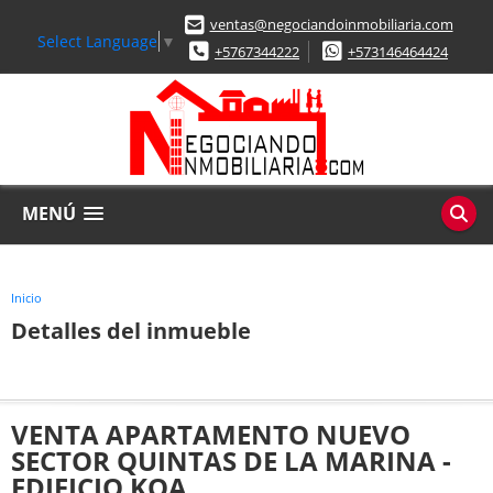
ventas@negociandoinmobiliaria.com
Select Language
▼
+5767344222
+573146464424
MENÚ
Inicio
Detalles del inmueble
VENTA APARTAMENTO NUEVO
SECTOR QUINTAS DE LA MARINA -
EDIFICIO KOA