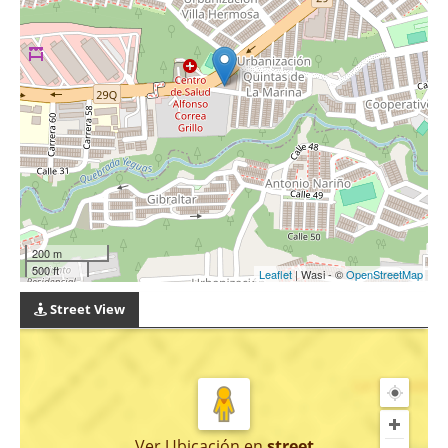
200 m
500 ft
Leaflet
| Wasi - ©
OpenStreetMap
Street View
Ver Ubicación
en
street