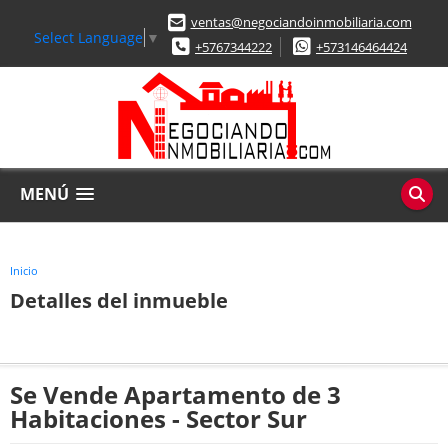
ventas@negociandoinmobiliaria.com
Select Language
▼
+5767344222
+573146464424
MENÚ
Inicio
Detalles del inmueble
Se Vende Apartamento de 3
Habitaciones - Sector Sur