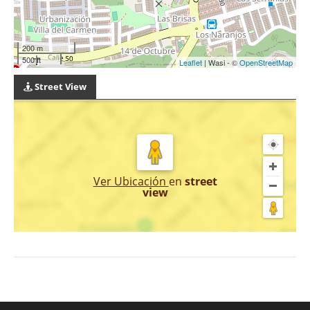
200 m
500 ft
Leaflet
| Wasi - ©
OpenStreetMap
Street View
Ver Ubicación
en
street
view