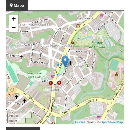
Mapa
+
−
200 m
500 ft
Leaflet
| Wasi - ©
OpenStreetMap