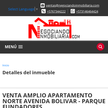
ventas@negociandoinmobiliaria.com
Select Language
▼
+5767344222
+573146464424
MENÚ
Inicio
Detalles del inmueble
VENTA AMPLIO APARTAMENTO
NORTE AVENIDA BOLIVAR - PARQUE
FUNDADORES