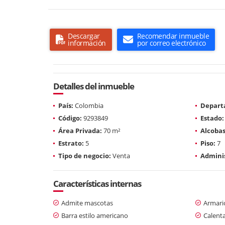
Descargar
Recomendar inmueble
información
por correo electrónico
Detalles del inmueble
País:
Colombia
Depart
Código:
9293849
Estado:
Área Privada:
70 m²
Alcobas
Estrato:
5
Piso:
7
Tipo de negocio:
Venta
Adminis
Características internas
Admite mascotas
Armari
Barra estilo americano
Calent