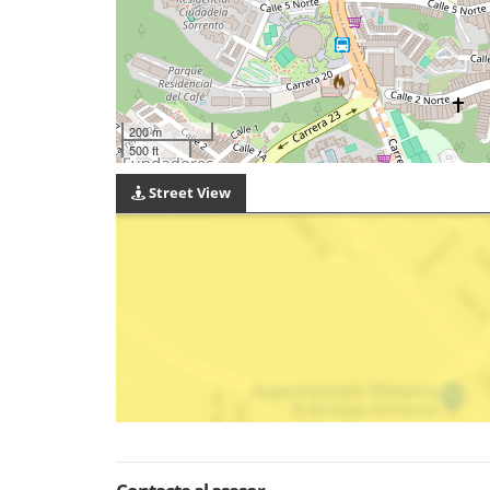
200 m
500 ft
Street View