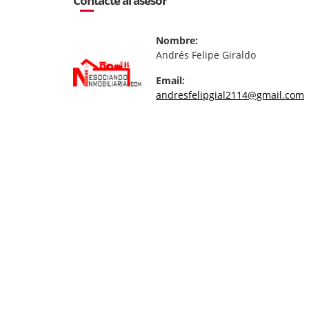
Contacte al asesor
Nombre:
Andrés Felipe Giraldo
Email:
andresfelipgial2114@gmail.com