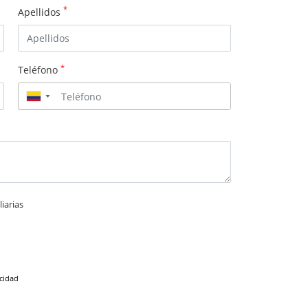
*
Apellidos
*
Teléfono
▼
iarias
acidad