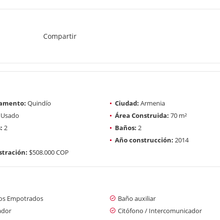
Compartir
amento:
Quindío
Ciudad:
Armenia
Usado
Área Construida:
70 m²
:
2
Baños:
2
Año construcción:
2014
tración:
$508.000 COP
os Empotrados
Baño auxiliar
ador
Citófono / Intercomunicador