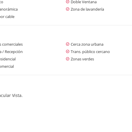
to
Doble Ventana
panorámica
Zona de lavandería
or cable
s comerciales
Cerca zona urbana
a / Recepción
Trans. público cercano
sidencial
Zonas verdes
omercial
cular Vista.