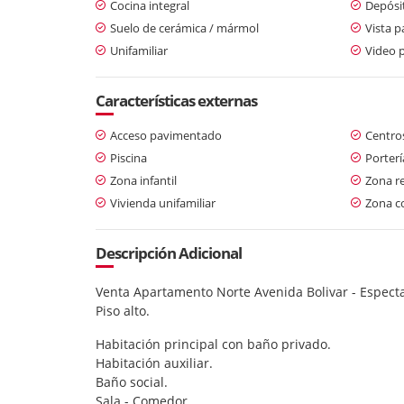
Cocina integral
Depósi
Suelo de cerámica / mármol
Vista 
Unifamiliar
Video p
Características externas
Acceso pavimentado
Centro
Piscina
Porterí
Zona infantil
Zona re
Vivienda unifamiliar
Zona c
Descripción Adicional
Venta Apartamento Norte Avenida Bolivar - Especta
Piso alto.
Habitación principal con baño privado.
Habitación auxiliar.
Baño social.
Sala - Comedor.