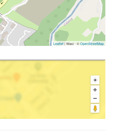
Leaflet
| Wasi - ©
OpenStreetMap