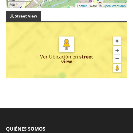
500 ft
Leaflet
| Wasi - ©
OpenStreetMap
Street View
Ver Ubicación
en
street
view
QUIÉNES SOMOS