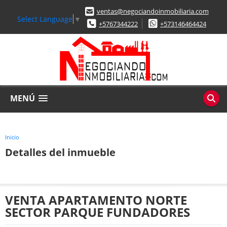
ventas@negociandoinmobiliaria.com
Select Language
▼
+5767344222
+573146464424
MENÚ
Inicio
Detalles del inmueble
VENTA APARTAMENTO NORTE
SECTOR PARQUE FUNDADORES