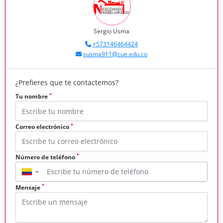
Sergio Usma
+573146464424
susma911@cue.edu.co
¿Prefieres que te contactemos?
*
Tu nombre
*
Correo electrónico
*
Número de teléfono
▼
*
Mensaje