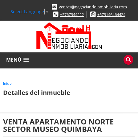
ventas@negociandoinmobiliaria.com
Select Language
▼
+5767344222
+573146464424
MENÚ
Inicio
Detalles del inmueble
VENTA APARTAMENTO NORTE
SECTOR MUSEO QUIMBAYA