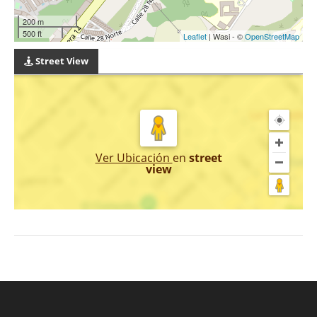
200 m
500 ft
Leaflet
| Wasi - ©
OpenStreetMap
Street View
Ver Ubicación
en
street
view