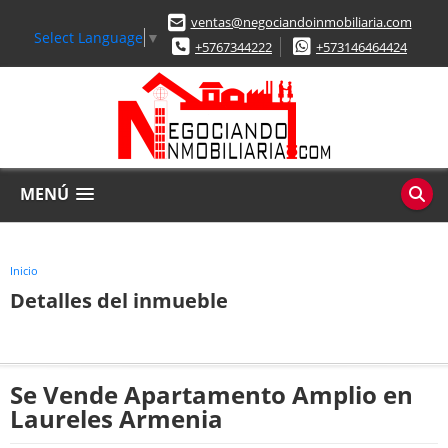
ventas@negociandoinmobiliaria.com
Select Language
▼
+5767344222
+573146464424
MENÚ
Inicio
Detalles del inmueble
Se Vende Apartamento Amplio en
Laureles Armenia