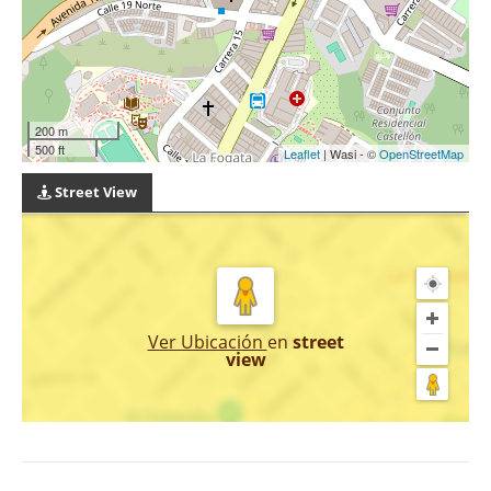
200 m
500 ft
Leaflet
| Wasi - ©
OpenStreetMap
Street View
Ver Ubicación
en
street
view