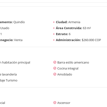
amento:
Quindío
Ciudad:
Armenia
Usado
Área Construida:
63 m²
1
Estrato:
6
 negocio:
Venta
Administración:
$260.000 COP
 habitación principal
Barra estilo americano
Cocina integral
e lavandería
Amoblado
aje Turismo
cial
Ascensor