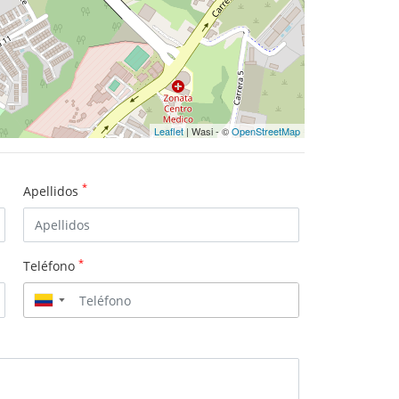
Leaflet
| Wasi - ©
OpenStreetMap
*
Apellidos
*
Teléfono
▼