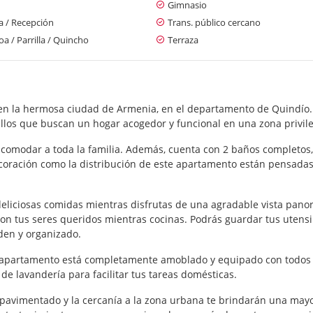
Gimnasio
a / Recepción
Trans. público cercano
a / Parrilla / Quincho
Terraza
n la hermosa ciudad de Armenia, en el departamento de Quindío.
llos que buscan un hogar acogedor y funcional en una zona privil
comodar a toda la familia. Además, cuenta con 2 baños completos, u
coración como la distribución de este apartamento están pensada
deliciosas comidas mientras disfrutas de una agradable vista pan
n tus seres queridos mientras cocinas. Podrás guardar tus utensili
den y organizado.
e apartamento está completamente amoblado y equipado con todos 
 lavandería para facilitar tus tareas domésticas.
so pavimentado y la cercanía a la zona urbana te brindarán una m