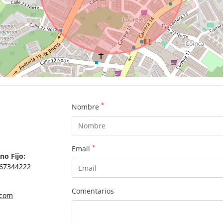
*
Nombre
*
Email
no Fijo:
67344222
Comentarios
.com