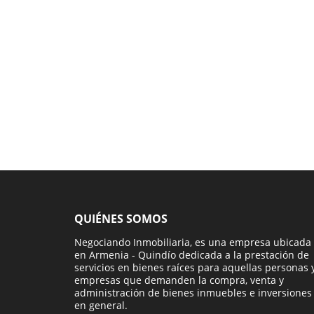
QUIÉNES SOMOS
Negociando Inmobiliaria, es una empresa ubicada
en Armenia - Quindío dedicada a la prestación de
servicios en bienes raíces para aquellas personas 
empresas que demanden la compra, venta y
administración de bienes inmuebles e inversiones
en general.