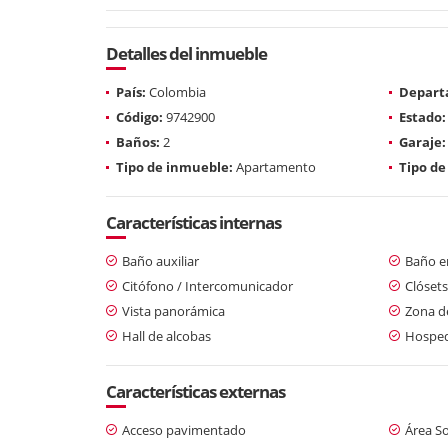
Detalles del inmueble
País:
Colombia
Depart
Código:
9742900
Estado:
Baños:
2
Garaje:
Tipo de inmueble:
Apartamento
Tipo de
Características internas
Baño auxiliar
Baño en
Citófono / Intercomunicador
Clósets
Vista panorámica
Zona d
Hall de alcobas
Hosped
Características externas
Acceso pavimentado
Área So