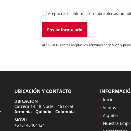
Acepto recibir información sobre ofertas inmobil
Enviar formulario
Al enviar tus datos aceptas los
Términos de servicio y priv
UBICACIÓN Y CONTACTO
INFORMACI
Inicio
UBICACIÓN
Carrera 14 #8 Norte - 46 Local
Ventas
y
Armenia - Quindío - Colombia
Alquiler
MÓVIL
Nuestra Empr
+573146464424