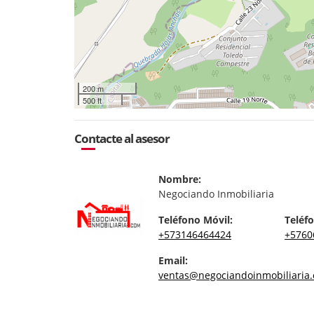
200 m
500 ft
Contacte al asesor
Nombre:
Negociando Inmobiliaria
Teléfono Móvil:
Teléfo
+573146464424
+5760
Email:
ventas@negociandoinmobiliaria