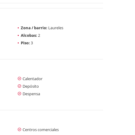
Zona / barrio:
Laureles
Alcobas:
2
Piso:
3
Calentador
Depósito
Despensa
Centros comerciales