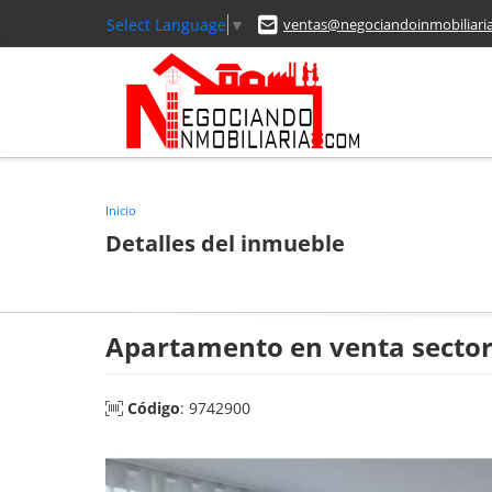
Select Language
▼
ventas@negociandoinmobiliari
Inicio
Detalles del inmueble
Apartamento en venta sector
Código
: 9742900