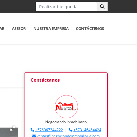
AR
ASESOR
NUESTRA EMPRESA
CONTÁCTENOS
Contáctanos
Negociando Inmobiliaria
+576067344222
|
+573146464424
ventas@negociandoinmobiliaria.com