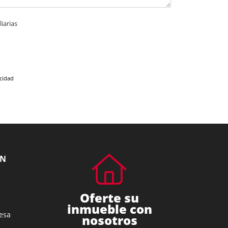
iarias
acidad
ÓN
Oferte su
inmueble con
esa
nosotros