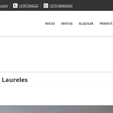
a.com
+5767344222
+573146464424
INICIO
VENTAS
ALQUILER
PERMUT
 Laureles