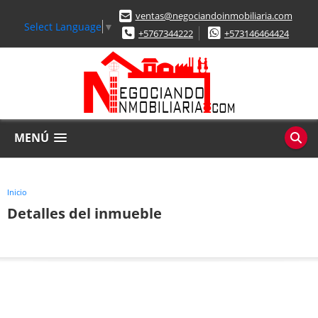
ventas@negociandoinmobiliaria.com
Select Language
▼
+5767344222
+573146464424
MENÚ
Inicio
Detalles del inmueble