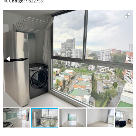
Código
: 9822755