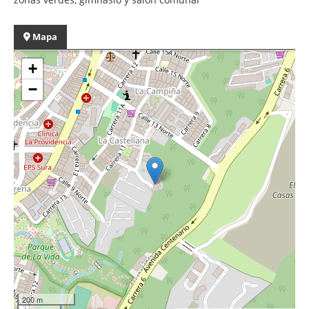
Mapa
+
−
200 m