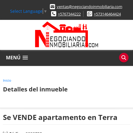
ventas@negociandoinmobiliaria.com
Select Language
▼
+5767344222
+573146464424
MENÚ
Inicio
Detalles del inmueble
Se VENDE apartamento en Terra