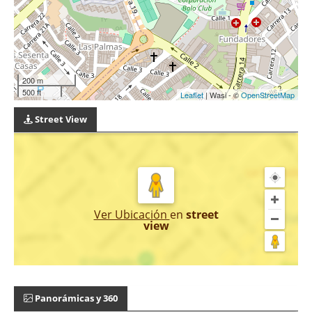
200 m
500 ft
Leaflet
| Wasi - ©
OpenStreetMap
Street View
Ver Ubicación
en
street
view
Panorámicas y 360