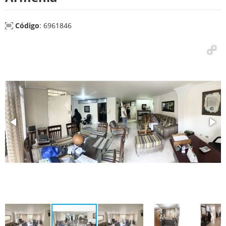
Código
: 6961846