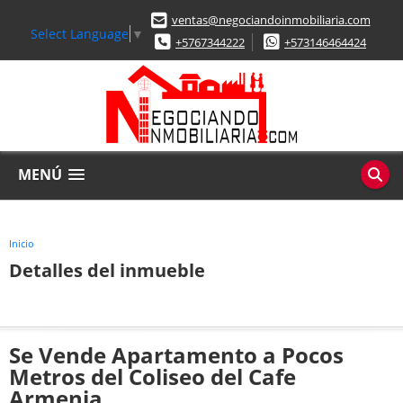
ventas@negociandoinmobiliaria.com
Select Language
▼
+5767344222
+573146464424
MENÚ
Inicio
Detalles del inmueble
Se Vende Apartamento a Pocos
Metros del Coliseo del Cafe
Armenia