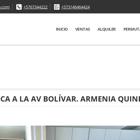
a.com
+5767344222
+573146464424
INICIO
VENTAS
ALQUILER
PERMUT
CA A LA AV BOLÍVAR. ARMENIA QUIN