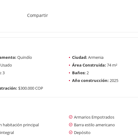
Compartir
amento:
Quindío
Ciudad:
Armenia
Usado
Área Construida:
74 m²
:
3
Baños:
2
Año construcción:
2025
tración:
$300.000 COP
Armarios Empotrados
 habitación principal
Barra estilo americano
integral
Depósito