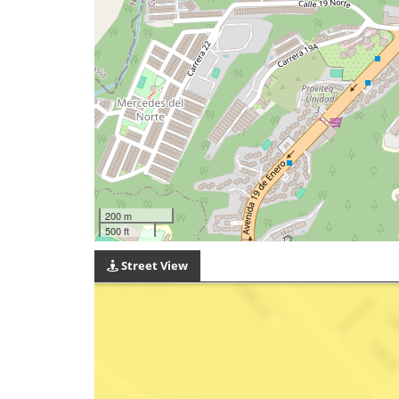
200 m
500 ft
Street View