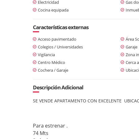
Electricidad
Gas dom
Cocina equipada
Inmueb
Características externas
Acceso pavimentado
Área So
Colegios / Universidades
Garaje
Vigilancia
Zona in
Centro Médico
Cerca a
Cochera / Garaje
Ubicaci
Descripción Adicional
SE VENDE APARTAMENTO CON EXCELENTE UBICAC
Para estrenar .
74 Mts