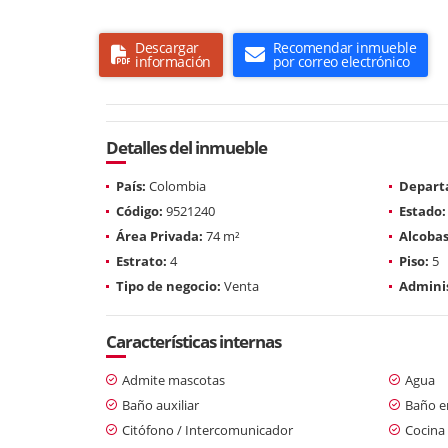
Descargar
Recomendar inmueble
información
por correo electrónico
Detalles del inmueble
País:
Colombia
Depart
Código:
9521240
Estado:
Área Privada:
74 m²
Alcobas
Estrato:
4
Piso:
5
Tipo de negocio:
Venta
Adminis
Características internas
Admite mascotas
Agua
Baño auxiliar
Baño en
Citófono / Intercomunicador
Cocina 