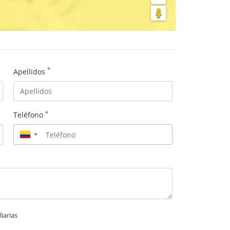
*
Apellidos
*
Teléfono
▼
iarias