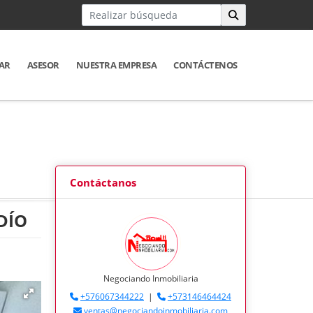
AR
ASESOR
NUESTRA EMPRESA
CONTÁCTENOS
Contáctanos
DÍO
Negociando Inmobiliaria
+576067344222
|
+573146464424
ventas@negociandoinmobiliaria.com