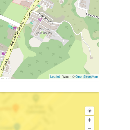
Leaflet
| Wasi - ©
OpenStreetMap