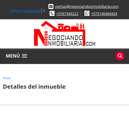
ventas@negociandoinmobiliaria.com
Select Language
▼
+5767344222
+573146464424
MENÚ
Inicio
Detalles del inmueble