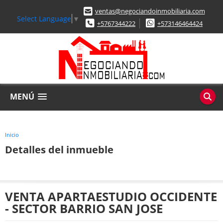
ventas@negociandoinmobiliaria.com
Select Language
▼
+5767344222
+573146464424
MENÚ
Inicio
Detalles del inmueble
VENTA APARTAESTUDIO OCCIDENTE
- SECTOR BARRIO SAN JOSE