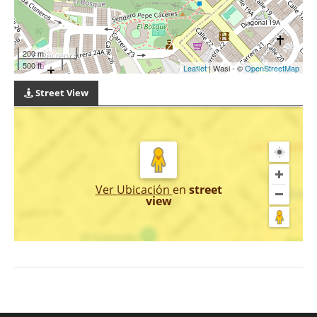
200 m
500 ft
Leaflet
| Wasi - ©
OpenStreetMap
Street View
Ver Ubicación
en
street
view