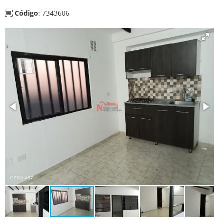
Código
: 7343606